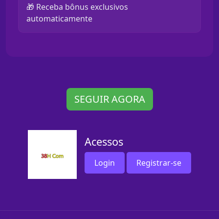
🎁 Receba bônus exclusivos
automaticamente
SEGUIR AGORA
Acessos
Login
Registrar-se