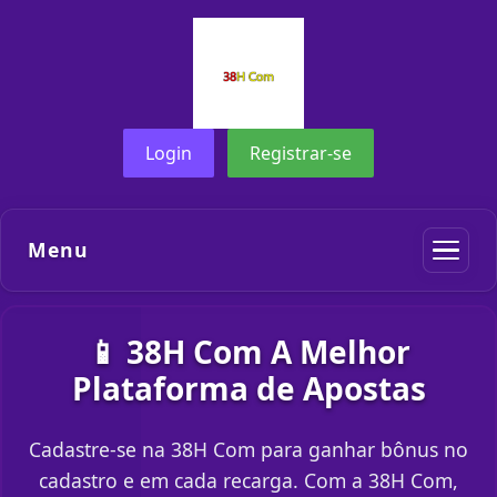
Login
Registrar-se
Menu
📱 38H Com A Melhor
Plataforma de Apostas
Cadastre-se na 38H Com para ganhar bônus no
cadastro e em cada recarga. Com a 38H Com,