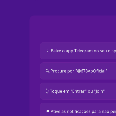
📱 Baixe o app Telegram no seu disp
🔍 Procure por "@678AbOficial"
👆 Toque em "Entrar" ou "Join"
🔔 Ative as notificações para não p