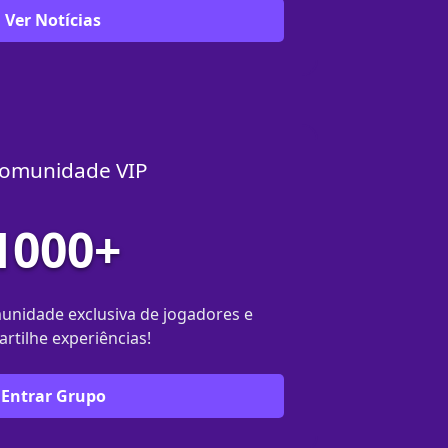
Ver Notícias
Comunidade VIP
1000+
unidade exclusiva de jogadores e
rtilhe experiências!
Entrar Grupo