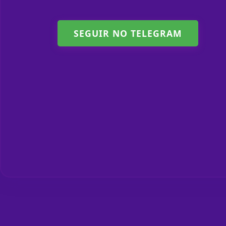
SEGUIR NO TELEGRAM