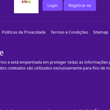
Login
Registrar-se
Políticas de Privacidade
Termos e Condições
Sitemap
de
ários e está empenhada em proteger todas as informações 
os coletados são utilizados exclusivamente para fins de m