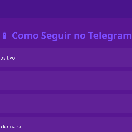
📱 Como Seguir no Telegram
ositivo
erder nada