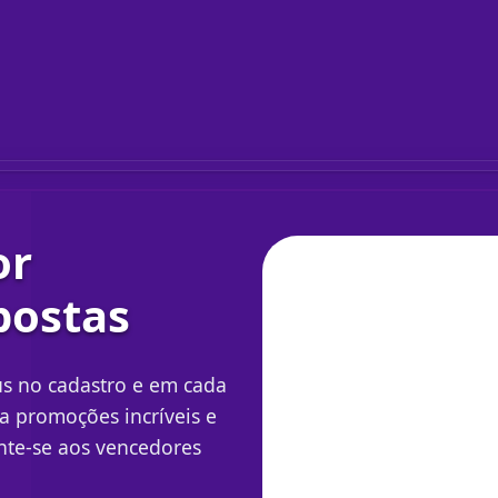
or
postas
s no cadastro e em cada
a promoções incríveis e
unte-se aos vencedores