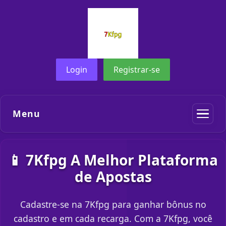
Login
Registrar-se
Menu
📱 7Kfpg A Melhor Plataforma
de Apostas
Cadastre-se na 7Kfpg para ganhar bônus no
cadastro e em cada recarga. Com a 7Kfpg, você