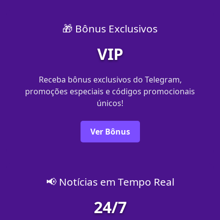
🎁 Bônus Exclusivos
VIP
Receba bônus exclusivos do Telegram,
promoções especiais e códigos promocionais
únicos!
Ver Bônus
📢 Notícias em Tempo Real
24/7