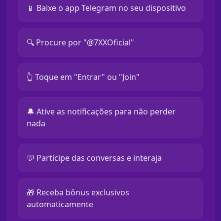
📱 Baixe o app Telegram no seu dispositivo
🔍 Procure por "@7XXOficial"
👆 Toque em "Entrar" ou "Join"
🔔 Ative as notificações para não perder
nada
💬 Participe das conversas e interaja
🎁 Receba bônus exclusivos
automaticamente