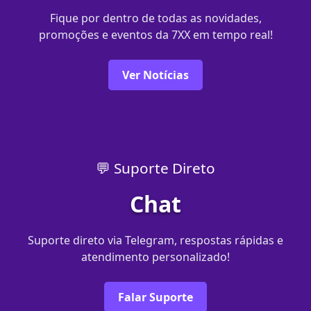
Fique por dentro de todas as novidades,
promoções e eventos da 7XX em tempo real!
Ver Notícias
💬 Suporte Direto
Chat
Suporte direto via Telegram, respostas rápidas e
atendimento personalizado!
Falar Suporte