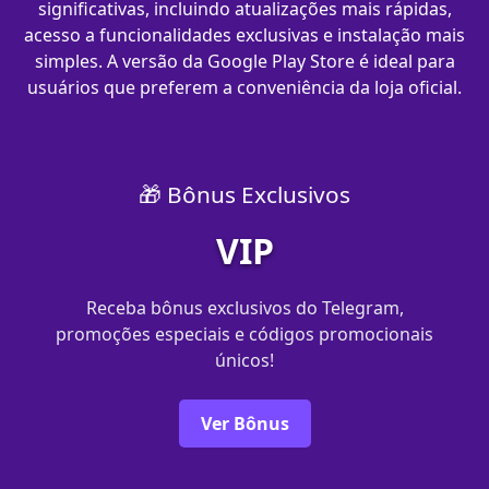
significativas, incluindo atualizações mais rápidas,
acesso a funcionalidades exclusivas e instalação mais
simples. A versão da Google Play Store é ideal para
usuários que preferem a conveniência da loja oficial.
🎁 Bônus Exclusivos
VIP
Receba bônus exclusivos do Telegram,
promoções especiais e códigos promocionais
únicos!
Ver Bônus