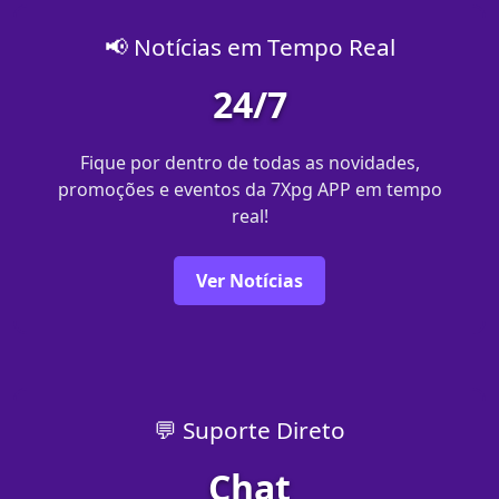
📢 Notícias em Tempo Real
24/7
Fique por dentro de todas as novidades,
promoções e eventos da 7Xpg APP em tempo
real!
Ver Notícias
💬 Suporte Direto
Chat