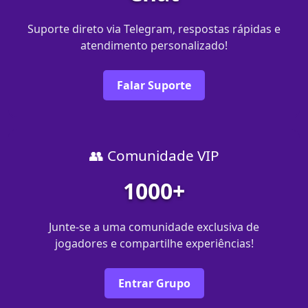
Suporte direto via Telegram, respostas rápidas e
atendimento personalizado!
Falar Suporte
👥 Comunidade VIP
1000+
Junte-se a uma comunidade exclusiva de
jogadores e compartilhe experiências!
Entrar Grupo