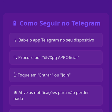
📱 Como Seguir no Telegram
📱 Baixe o app Telegram no seu dispositivo
🔍 Procure por "@7Xpg APPOficial"
👆 Toque em "Entrar" ou "Join"
🔔 Ative as notificações para não perder
nada