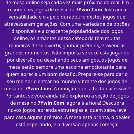
de mesa online seja cada vez mais próxima da real. Em
resumo, os jogos de mesa do
7Ywin.Com
ilustram a
versatilidade e o apelo duradouro destes jogos que
atravessaram gerações. Com uma variedade de opções
disponíveis e a crescente popularidade dos jogos
online, os amantes dessa categoria têm muitas
maneiras de se divertir, ganhar prêmios, e vivenciar
grandes momentos. Não importa se você está jogando
por diversão ou desafiando seus amigos, os jogos de
mesa serão sempre uma escolha emocionante para
quem aprecia um bom desafio. Prepare-se para dar o
seu melhor e entrar no mundo vibrante dos jogos de
mesa no
7Ywin.Com
. A emoção nunca foi tão acessível!
Portanto, se você ainda não explorou a seção de jogos
de mesa no
7Ywin.Com
, agora é a hora! Descubra
novos jogos, aprenda estratégias e, quem sabe, leve
para casa alguns prêmios. A mesa está pronta, o dealer
está esperando, e a diversão apenas começa!