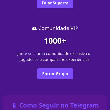
Falar Suporte
👥 Comunidade VIP
1000+
Junte-se a uma comunidade exclusiva de
jogadores e compartilhe experiências!
Entrar Grupo
📱 Como Seguir no Telegram