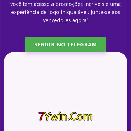
você tem acesso a promoções incríveis e uma
experiência de jogo inigualável. Junte-se aos
vencedores agora!
SEGUIR NO TELEGRAM