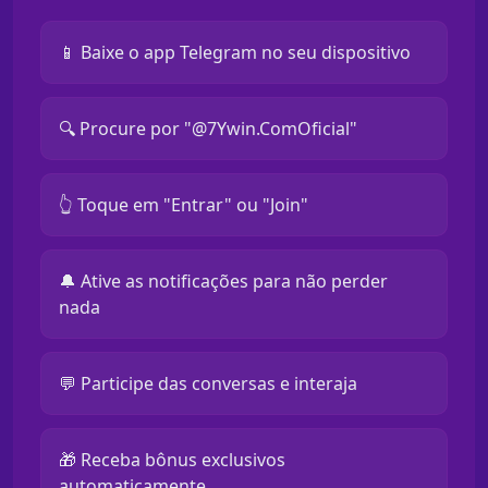
📱 Baixe o app Telegram no seu dispositivo
🔍 Procure por "@7Ywin.ComOficial"
👆 Toque em "Entrar" ou "Join"
🔔 Ative as notificações para não perder
nada
💬 Participe das conversas e interaja
🎁 Receba bônus exclusivos
automaticamente