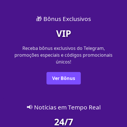
🎁 Bônus Exclusivos
VIP
Receba bônus exclusivos do Telegram,
promoções especiais e códigos promocionais
únicos!
Ver Bônus
📢 Notícias em Tempo Real
24/7