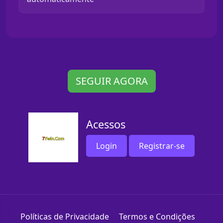
SEGUIR AGORA
Acessos
Login
Registrar-se
Políticas de Privacidade
Termos e Condições