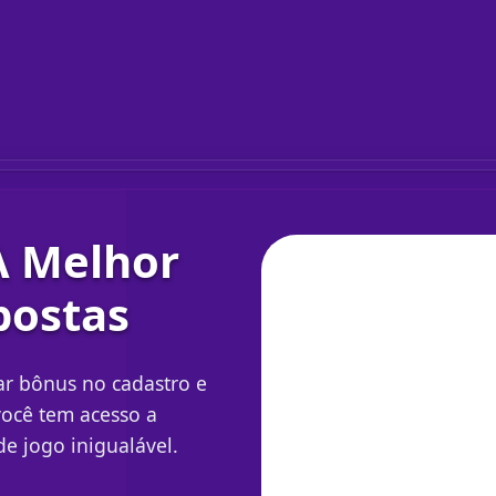
A Melhor
postas
r bônus no cadastro e
ocê tem acesso a
e jogo inigualável.