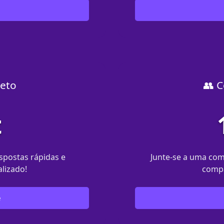
reto
👥 
t
espostas rápidas e
Junte-se a uma com
lizado!
compa
e