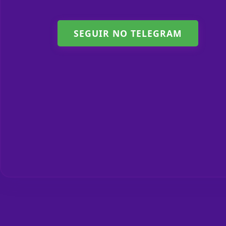
SEGUIR NO TELEGRAM