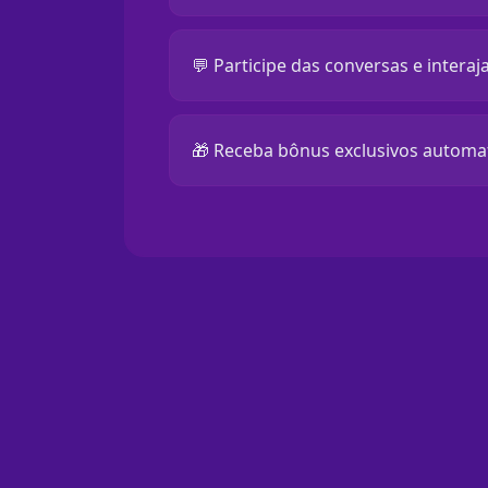
💬 Participe das conversas e interaj
🎁 Receba bônus exclusivos autom