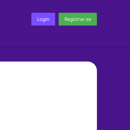
Login
Registrar-se